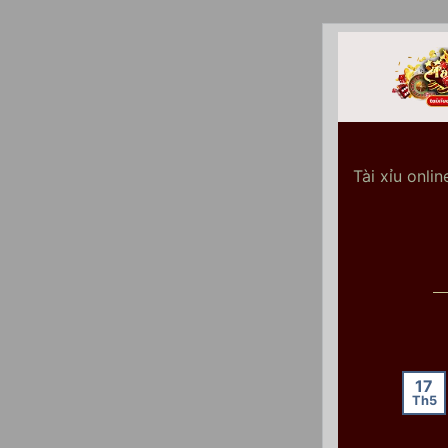
Chuyển
đến
nội
dung
Tài xỉu onlin
17