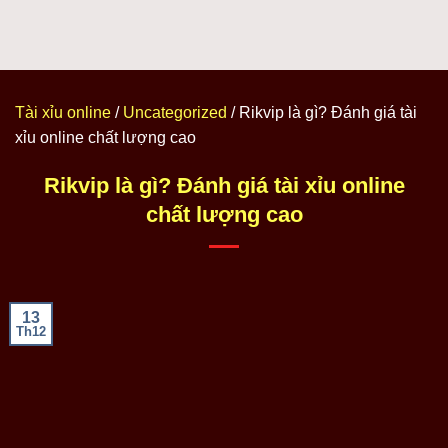
Chuyển
đến
nội
dung
Tài xỉu online
/
Uncategorized
/
Rikvip là gì?
Đánh giá tài xỉu online chất lượng cao
Rikvip là gì? Đánh giá tài
xỉu online chất lượng cao
13